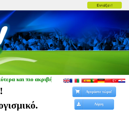
Εντάξει !
λύτερα και πιο ακριβή δεδομένα ποδοσφαίρου • Απαρά
!
Αγοράστε τώρα!
ογισμικό.
Λήψη