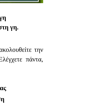
 γη
στη γη.
ακολουθείτε την
Ελέγχετε πάντα,
σας
ση